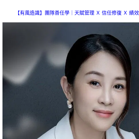
【有風造識】團隊善任學｜天賦管理 Ｘ 信任修復 Ｘ 績