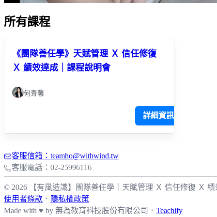
所有課程
《團隊善任學》天賦管理 Ｘ 信任修復
Ｘ 績效達成｜課程說明會
何青馨
詳細資訊
客服信箱：teamho@withwind.tw
客服電話：02-25996116
© 2026 【有風造識】團隊善任學｜天賦管理 Ｘ 信任修復 Ｘ 績效達成 All
使用者條款
．
隱私權政策
Made with ♥ by
無為教育科技股份有限公司．
Teachify