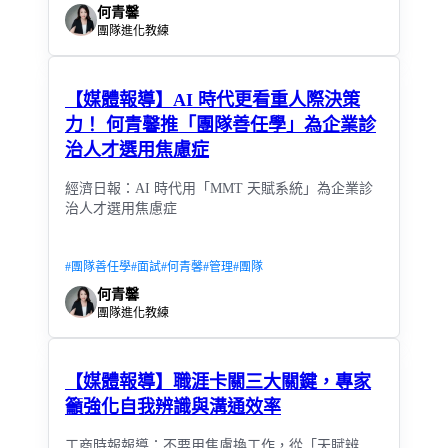
何青馨
團隊進化教練
【媒體報導】AI 時代更看重人際決策
力！ 何青馨推「團隊善任學」為企業診
治人才選用焦慮症
經濟日報：AI 時代用「MMT 天賦系統」為企業診
治人才選用焦慮症
#
團隊善任學
#
面試
#
何青馨
#
管理
#
團隊
何青馨
團隊進化教練
【媒體報導】職涯卡關三大關鍵，專家
籲強化自我辨識與溝通效率
工商時報報導：不要用焦慮換工作，從「天賦辨