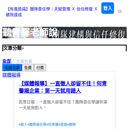
登入
【有風造識】團隊善任學｜天賦管理 Ｘ 信任修復 Ｘ
績效達成
聽青馨老師說
文章分類
+
全部
首頁
文章列表
全部文章
免費
付費
通知資訊
媒體報導
【媒體報導】一直徵人卻留不住！何青
馨揭企業：第一天就用錯人
民眾日報：一直徵人卻留不住？團隊善任學讓你第
一天就用對人！
#
徵人
#
團隊善任學
#
何青馨
#
管理
#
團隊